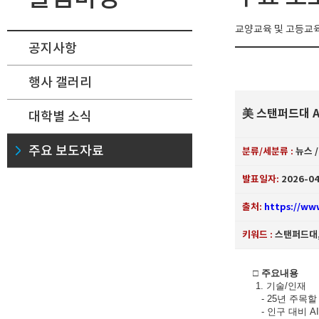
교양교육 및 고등교육
공지사항
행사 갤러리
美 스탠퍼드대 AI
대학별 소식
주요 보도자료
분류/세분류 :
뉴스 
발표일자:
2026-04
출처:
https://ww
키워드 :
스탠퍼드대, A
□ 주요내용
1. 기술/인재
- 25년 주목할 
- 인구 대비 A