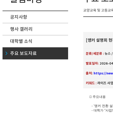
교양교육 및 고등교육
공지사항
행사 갤러리
[앵커 설명회 현
대학별 소식
주요 보도자료
분류/세분류 :
뉴스 
발표일자:
2026-04
출처:
https://ne
키워드 :
라이즈 사업
□ 주요내용
- ‘앵커 전환 
- 대학가 “사업