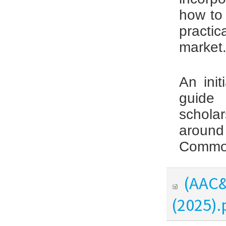
how to 
practic
market
An init
guide 
schola
around 
Common
(AAC&
(2025).