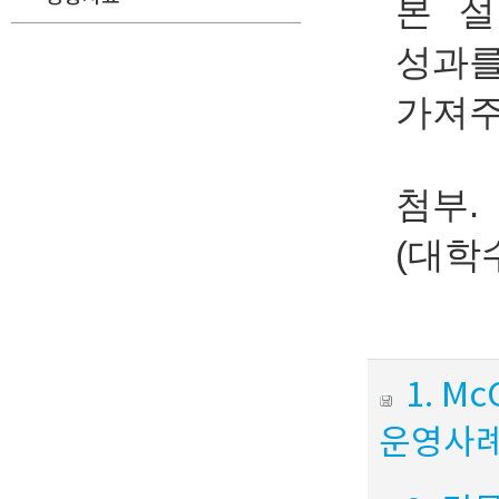
본 설
성과를
가져주
첨부.
(대학
1. M
운영사례